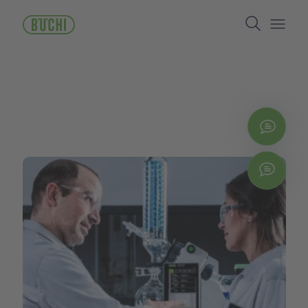
跳
Search
转
到
Open/
主
要
内
容
立即
Chat