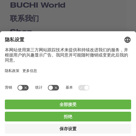
BUCHI World
联系我们
Shop
Contact us
快速链接
BUCHI Worldwide
联系我们
版本声明
Privacy Policy
Blogs
Facebook
Linkedin
Instagram
Twitter
Youtube