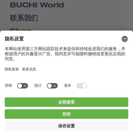
BUCHI World
联系我们
Shop
Contact us
快速链接
BUCHI Worldwide
联系我们
版本声明
Privacy Policy
Blogs
Facebook
Linkedin
Instagram
Twitter
Youtube