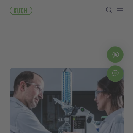
跳
Search
转
到
Open/
主
要
内
容
立即
Chat