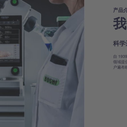
产品
我
科学
自 19
领域提
户遍布