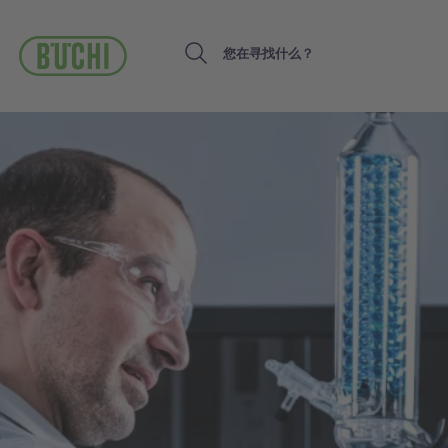
跳
转
到
Search
主
要
内
容