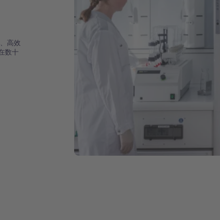
确、高效
在数十
。