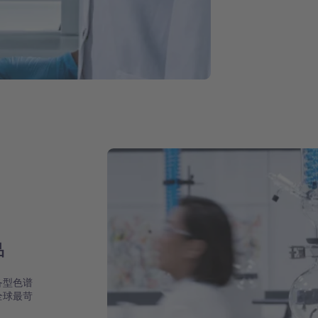
品
备型色谱
全球最苛