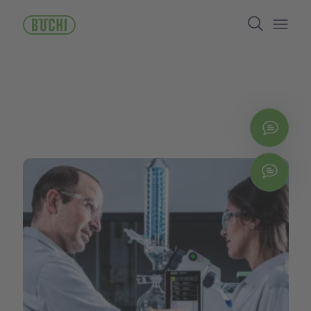
跳
Search
转
到
Open/
主
要
内
容
立即
Chat