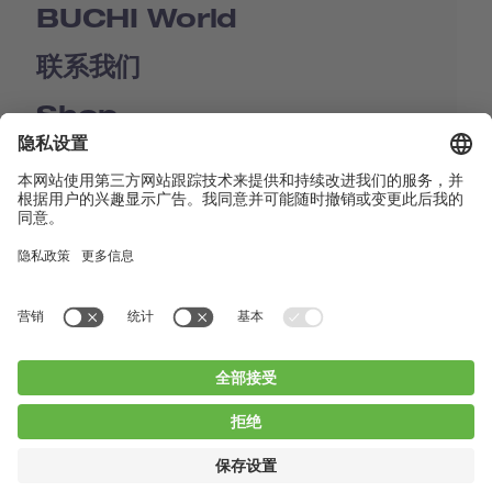
BUCHI World
联系我们
Shop
Contact us
快速链接
BUCHI Worldwide
联系我们
版本声明
Privacy Policy
Blogs
Facebook
Linkedin
Instagram
Twitter
Youtube