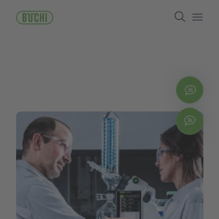
跳
Search
转
到
Open/
主
要
内
容
立即
Chat