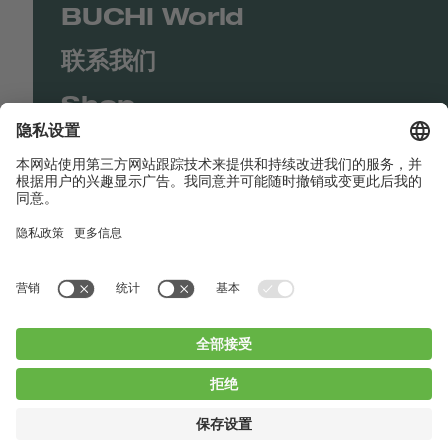
BUCHI World
联系我们
Shop
Contact us
快速链接
BUCHI Worldwide
联系我们
版本声明
Privacy Policy
Blogs
Facebook
Linkedin
Instagram
Twitter
Youtube