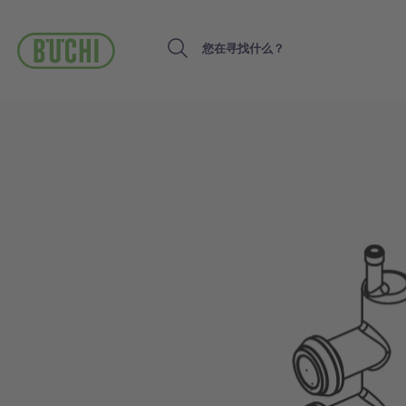
跳
转
到
Search
主
要
内
容