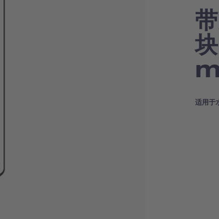
带
块
m
适用于