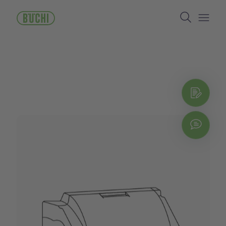
跳
Search
转
到
Open/
主
要
内
容
立即
Chat