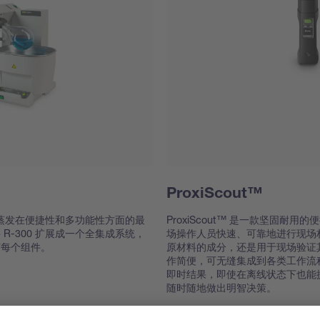
ProxiScout™
旋转蒸发在便捷性和多功能性方面的最
ProxiScout™ 是一款坚固耐用
R-300 扩展成一个全集成系统，
场操作人员快速、可靠地进行现场
节每个组件。
原材料的成分，还是用于现场验证
作简便，可无缝集成到各类工作流
即时结果，即使在离线状态下也能
随时随地做出明智决策。