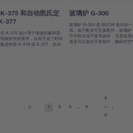
K-375 和自动凯氏定
玻璃炉 G-300
K-377
玻璃炉 G-300 是 BUCHI 推
器。由于配有可互换配件，玻璃炉 G
 K-375 设计用于便捷的氮和蛋
升华和冷冻干燥等操作，无需使用
和智能软件的需求，从而节省了时间
甚至可以放在手套箱中，确保对空
样器 K-376 或 K-377，自动
高。
下
1
2
3
...
9
前
一
个