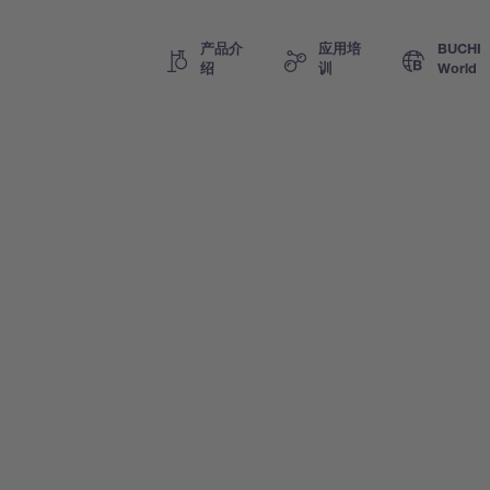
产品介
应用培
BUCHI
绍
训
World