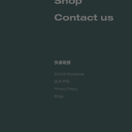
Shop
Contact us
快速链接
BUCHI Worldwide
版本声明
Privacy Policy
Blogs