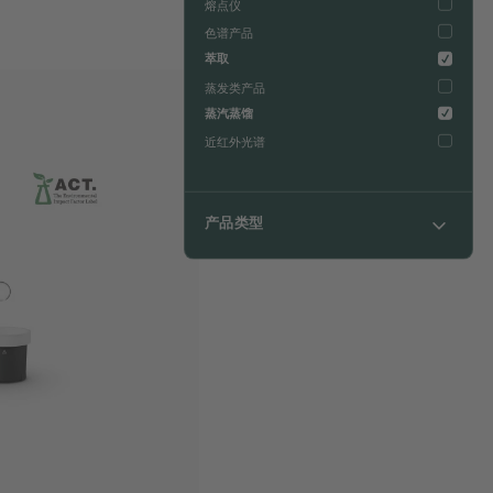
熔点仪
色谱产品
萃取
蒸发类产品
蒸汽蒸馏
近红外光谱
产品类型
加压溶剂萃取
溶剂萃取仪
萃取类产品
凯氏定氮仪应用
蒸汽挥发物
蒸汽蒸馏类产品