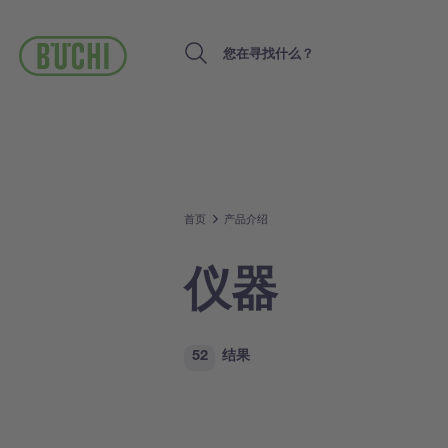
跳
转
到
Search
主
要
内
容
首页
产品介绍
仪器
52
结果