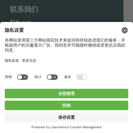
联系我们
Shop
Contact us
快速链接
BUCHI Worldwide
联系我们
版本声明
Privacy Policy
Blogs
Facebook
Linkedin
Instagram
Twitter
Youtube