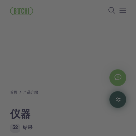
跳
Search
转
到
Open/
主
要
内
容
Chat
首页
产品介绍
Filte
仪器
52
结果