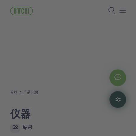
跳
Search
转
到
Open/
主
要
内
容
Chat
首页
产品介绍
Filte
仪器
52
结果