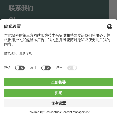
联系我们
Shop
Contact us
快速链接
BUCHI Worldwide
联系我们
版本声明
Privacy Policy
Blogs
Facebook
Linkedin
Instagram
Twitter
Youtube