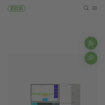
跳
Search
转
到
Open/
主
要
内
容
Reques
立即
Explo
Chat