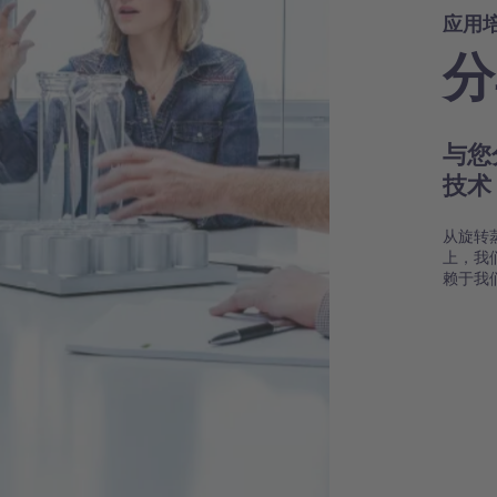
应用
分
与您
技
从旋转
上，我
赖于我