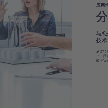
应用
分
与您
技
从旋转
上，我
赖于我