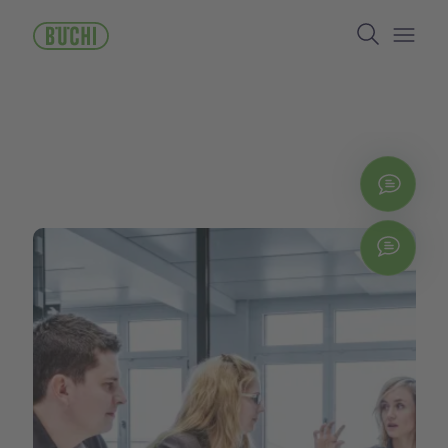
跳
Search
转
到
Open/
主
要
内
容
立即
Chat