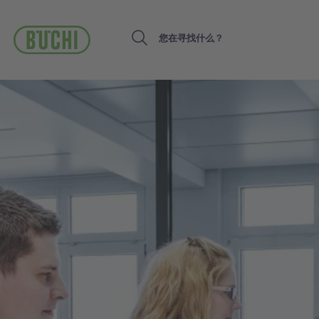
跳
转
到
Search
主
要
内
容