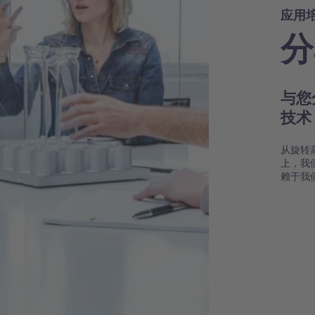
应用
分
与您
技
从旋转
上，我
赖于我