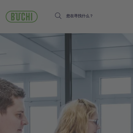
跳
转
到
Search
主
要
内
容