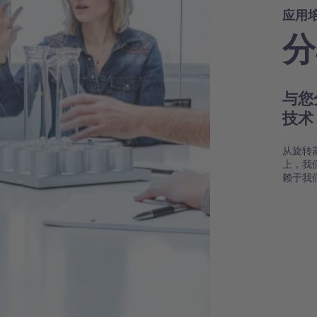
应用
分
与您
技
从旋转
上，我
赖于我