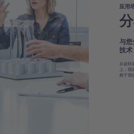
应用
分
与您
技
从旋转
上，我
赖于我