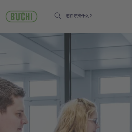
跳
转
到
Search
主
要
内
容