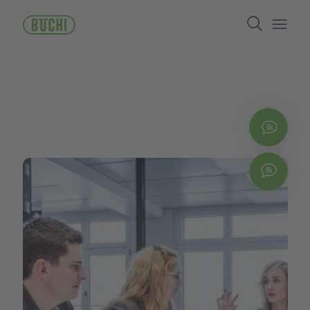
跳
Search
转
到
Open/
主
要
内
容
立即
Chat