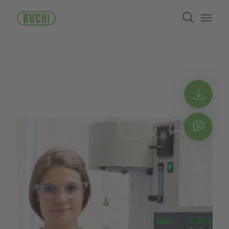
跳
Search
转
到
Open/
主
要
内
容
Get 
Chat