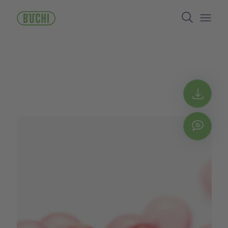
跳
Search
转
到
Open/
主
要
内
容
Get 
Chat