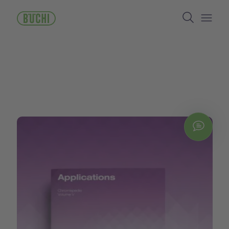
跳
Search
转
到
Open/
主
要
内
容
Chat