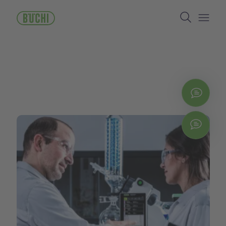
ข้าม
Search
ไป
ยัง
Open/
เนื้อหา
หลัก
ติดต่
Chat