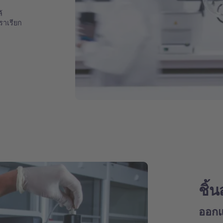
้
ราเรียก
ชิ้
ออกแ