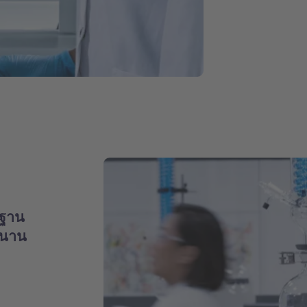
นฐาน
วนาน