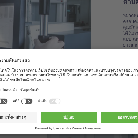
ตาม
หมวดหมู
ครอบคลุ
คุณลักษ
ได้ในกา
แบบเฉพา
ยาวนา
ศึกษาข
เสริมข