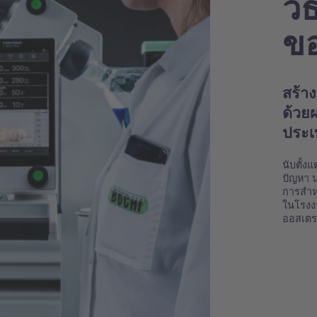
วิ
ข
สร้า
ด้วยผ
ประเ
นับตั้ง
ปัญหา น
การสำห
ในโรงงา
ออสเตร