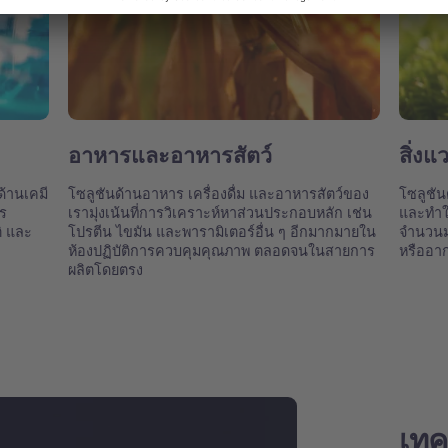
อาหารและอาหารสัตว์
สิ่งแ
้านเคมี
โซลูชันด้านอาหาร เครื่องดื่ม และอาหารสัตว์ของ
โซลูชัน
าร
เรามุ่งเน้นที่การวิเคราะห์หาส่วนประกอบหลัก เช่น
และทำใ
ิ และ
โปรตีน ไขมัน และพารามิเตอร์อื่น ๆ อีกมากมายใน
จำนวนมา
ห้องปฏิบัติการควบคุมคุณภาพ ตลอดจนในสายการ
หรืออา
ผลิตโดยตรง
เทค