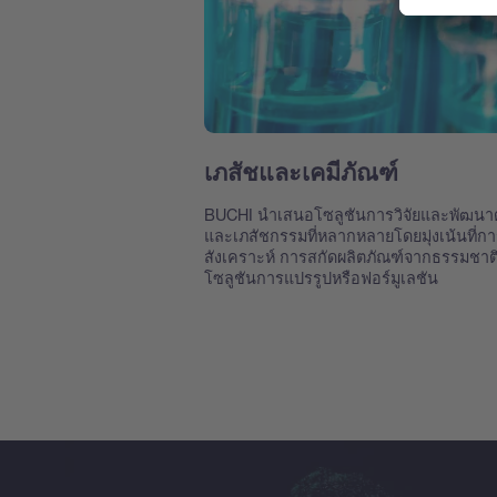
เภสัชและเคมีภัณฑ์
BUCHI นำเสนอโซลูชันการวิจัยและพัฒนาด
และเภสัชกรรมที่หลากหลายโดยมุ่งเน้นที่ก
สังเคราะห์ การสกัดผลิตภัณฑ์จากธรรมชาต
โซลูชันการแปรรูปหรือฟอร์มูเลชัน