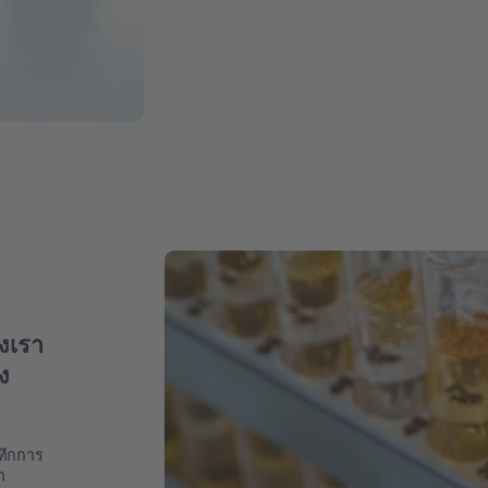
งเรา
ง
ทึกการ
า