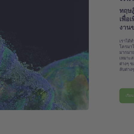
ทฤษฎ
เพื่อ
งาน
เราได้ท
โครมาโท
มากมาย 
เหมาะสม
ต่างๆ ข
ลับต่าง
เรียน