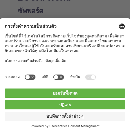
ซัพพอร์ต
Shop
Contact us
Quick Links
BUCHI Worldwide
ติดต่อ
สำนักพิมพ์
Privacy Policy
Blogs
Facebook
Linkedin
Instagram
Twitter
Youtube