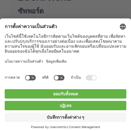
ซัพพอร์ต
Shop
Contact us
Quick Links
BUCHI Worldwide
ติดต่อ
สำนักพิมพ์
Privacy Policy
Blogs
Facebook
Linkedin
Instagram
Twitter
Youtube