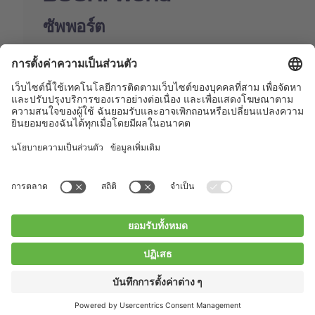
ซัพพอร์ต
Shop
Contact us
Quick Links
BUCHI Worldwide
ติดต่อ
สำนักพิมพ์
Privacy Policy
Blogs
Facebook
Linkedin
Instagram
Twitter
Youtube