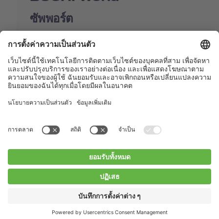
ซัพพอร์ต
Shop
Contact us
Quick Links
BUCHI Worldwide
ติดต่อ
สำนักพิมพ์
Privacy Policy
Blogs
Facebook
Linkedin
Instagram
Twitter
Youtube