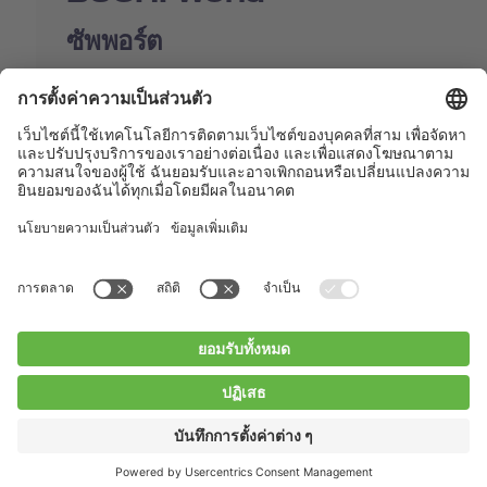
ซัพพอร์ต
Shop
Contact us
Quick Links
BUCHI Worldwide
ติดต่อ
สำนักพิมพ์
Privacy Policy
Blogs
Facebook
Linkedin
Instagram
Twitter
Youtube