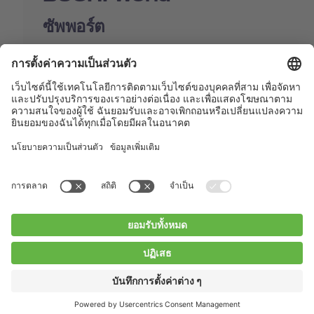
ซัพพอร์ต
Shop
Contact us
Quick Links
BUCHI Worldwide
ติดต่อ
สำนักพิมพ์
Privacy Policy
Blogs
Facebook
Linkedin
Instagram
Twitter
Youtube