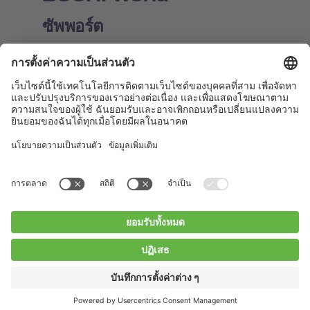
ซัพพอร์ต
Shop
Contact us
Quick Links
BUCHI Worldwide
ติดต่อ
สำนักพิมพ์
Privacy Policy
Blogs
Facebook
Linkedin
Instagram
Twitter
Youtube