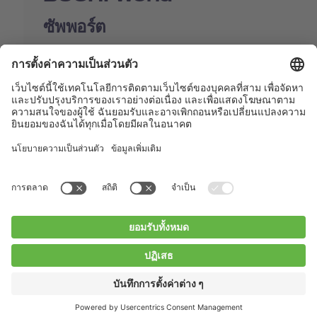
ซัพพอร์ต
Shop
Contact us
Quick Links
BUCHI Worldwide
ติดต่อ
สำนักพิมพ์
Privacy Policy
Blogs
Facebook
Linkedin
Instagram
Twitter
Youtube