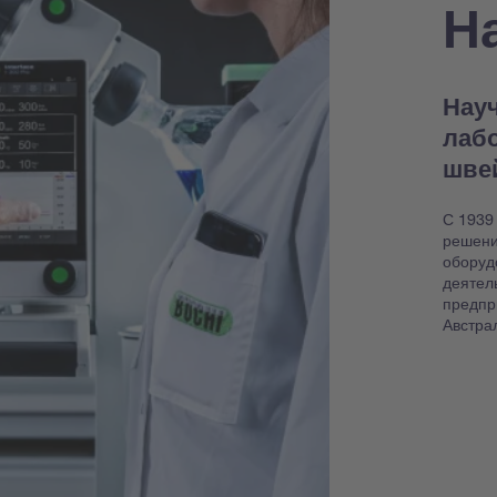
Н
Науч
лаб
шве
С 1939
решени
оборуд
деятел
предпр
Австра