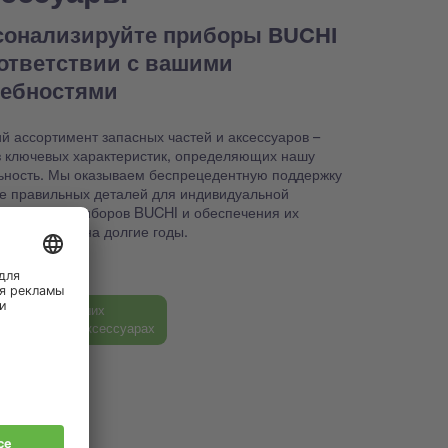
сонализируйте приборы BUCHI
оответствии с вашими
ребностями
й ассортимент запасных частей и аксессуаров –
з ключевых характеристик, определяющих нашу
ьность. Мы оказываем беспрецедентную поддержку
ке правильных деталей для индивидуальной
йки ваших приборов BUCHI и обеспечения их
способности на долгие годы.
ь больше о наших
ных частях и аксессуарах