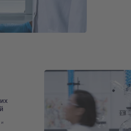
них
ий
 и
,