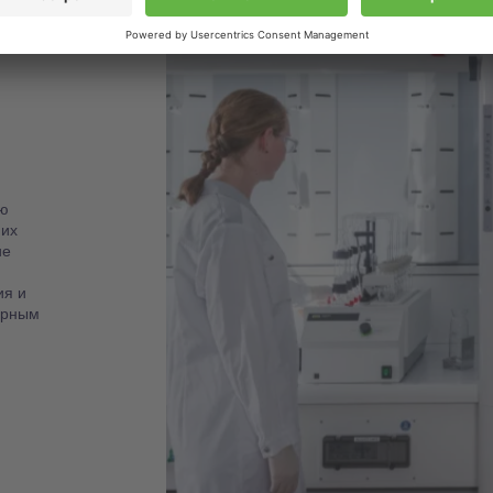
ю
 их
ие
ия и
орным