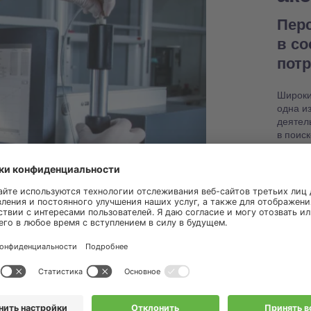
Пер
в с
пот
Широки
одна и
деятел
в поис
настро
работо
Узнат
запас