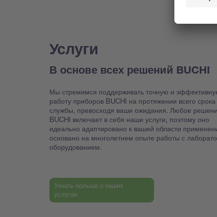
Услуги
В основе всех решений BUCHI
Мы стремимся поддерживать точную и эффективну
работу приборов BUCHI на протяжении всего срока
службы, превосходя ваши ожидания. Любое решен
BUCHI включает в себя наши услуги, поэтому оно
идеально адаптировано к вашей области применен
основано на многолетнем опыте работы с лаборат
оборудованием.
Узнать больше о наших
услугах