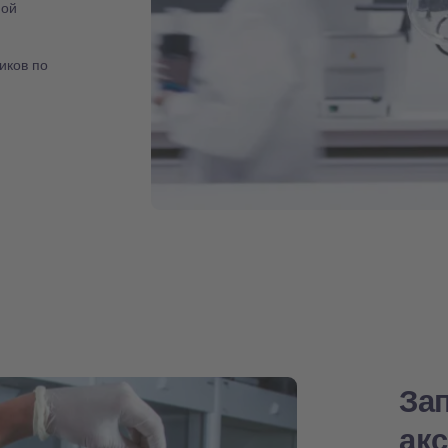
ной
иков по
За
ак