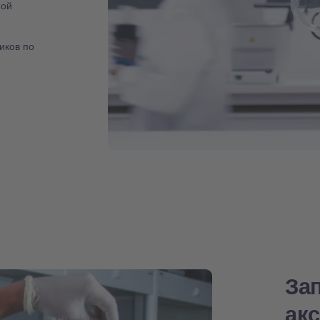
ной
иков по
За
ак