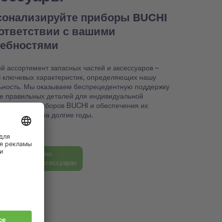
сонализируйте приборы BUCHI
оответствии с вашими
ребностями
й ассортимент запасных частей и аксессуаров –
з ключевых характеристик, определяющих нашу
ьность. Мы оказываем беспрецедентную поддержку
ке правильных деталей для индивидуальной
йки ваших приборов BUCHI и обеспечения их
способности на долгие годы.
ь больше о наших
ных частях и аксессуарах