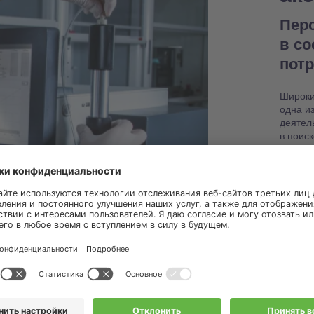
Пер
в с
пот
Широки
одна и
деятел
в поис
настро
работо
Узнат
запас