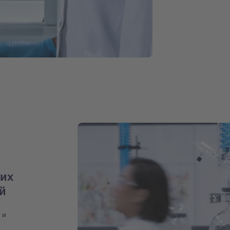
них
ий
 и
,