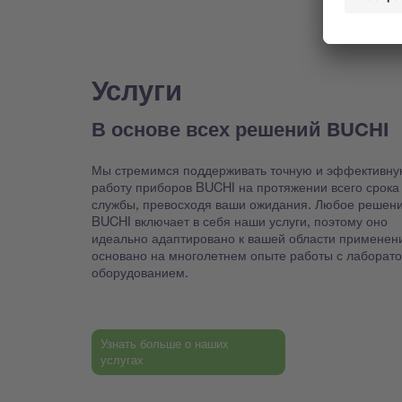
Услуги
В основе всех решений BUCHI
Мы стремимся поддерживать точную и эффективну
работу приборов BUCHI на протяжении всего срока
службы, превосходя ваши ожидания. Любое решен
BUCHI включает в себя наши услуги, поэтому оно
идеально адаптировано к вашей области применен
основано на многолетнем опыте работы с лаборат
оборудованием.
Узнать больше о наших
услугах