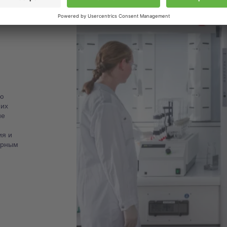
ю
 их
ие
ия и
орным