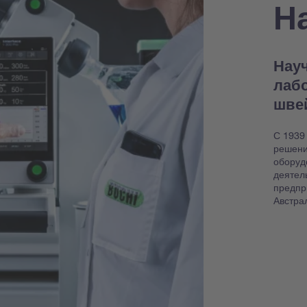
Н
Науч
лаб
шве
С 1939
решени
оборуд
деятел
предпр
Австра