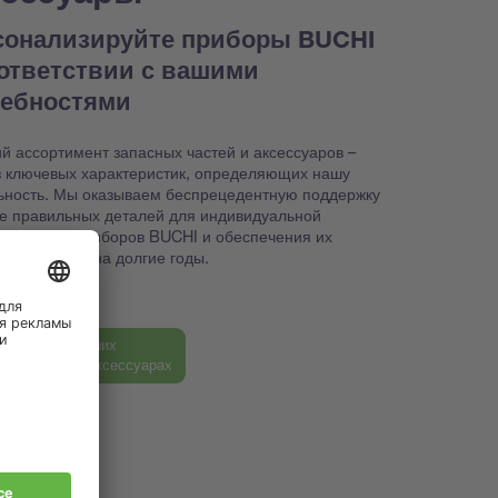
сонализируйте приборы BUCHI
оответствии с вашими
ребностями
й ассортимент запасных частей и аксессуаров –
з ключевых характеристик, определяющих нашу
ьность. Мы оказываем беспрецедентную поддержку
ке правильных деталей для индивидуальной
йки ваших приборов BUCHI и обеспечения их
способности на долгие годы.
ь больше о наших
ных частях и аксессуарах