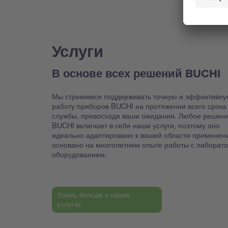
Услуги
В основе всех решений BUCHI
Мы стремимся поддерживать точную и эффективну
работу приборов BUCHI на протяжении всего срока
службы, превосходя ваши ожидания. Любое решен
BUCHI включает в себя наши услуги, поэтому оно
идеально адаптировано к вашей области применен
основано на многолетнем опыте работы с лаборат
оборудованием.
Узнать больше о наших
услугах