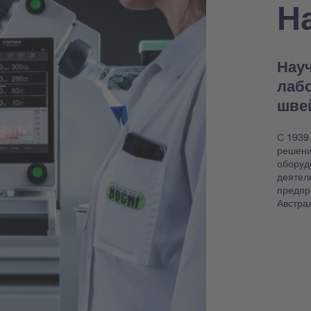
Н
Науч
лаб
шве
С 1939
решени
оборуд
деятел
предпр
Австра