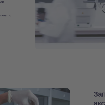
ной
иков по
За
ак