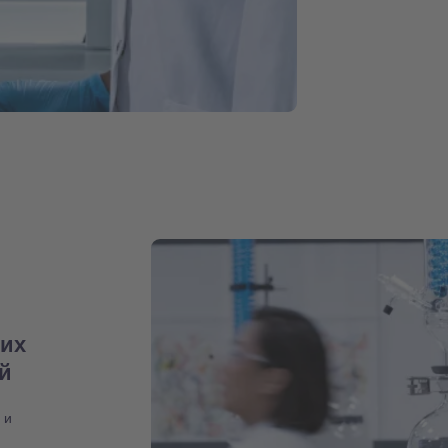
них
ий
 и
,