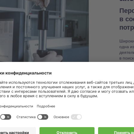
Пер
в с
пот
Широки
одна и
деятел
в поис
настро
работо
Узнат
запас