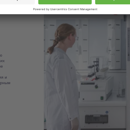
ю
 их
ие
ия и
орным