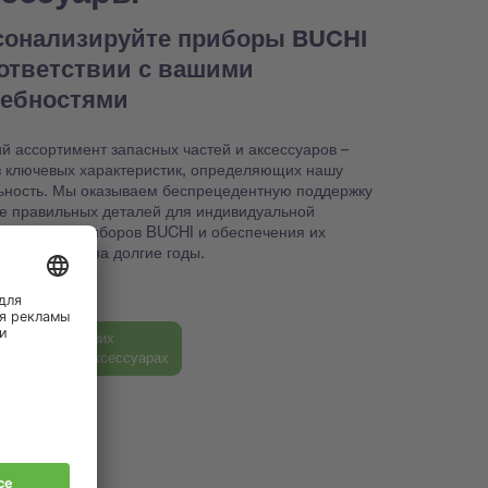
сонализируйте приборы BUCHI
оответствии с вашими
ребностями
й ассортимент запасных частей и аксессуаров –
з ключевых характеристик, определяющих нашу
ьность. Мы оказываем беспрецедентную поддержку
ке правильных деталей для индивидуальной
йки ваших приборов BUCHI и обеспечения их
способности на долгие годы.
ь больше о наших
ных частях и аксессуарах