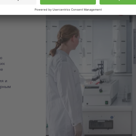
ю
 их
ие
ия и
орным