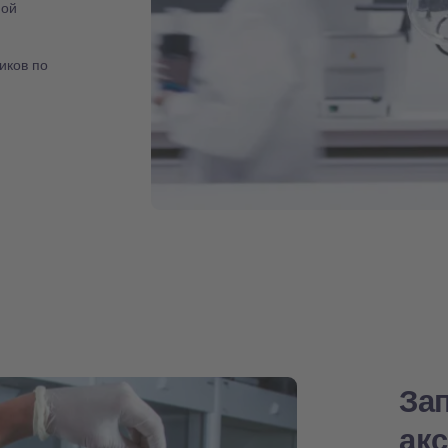
ной
иков по
За
ак