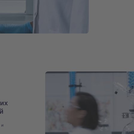
них
ий
 и
,