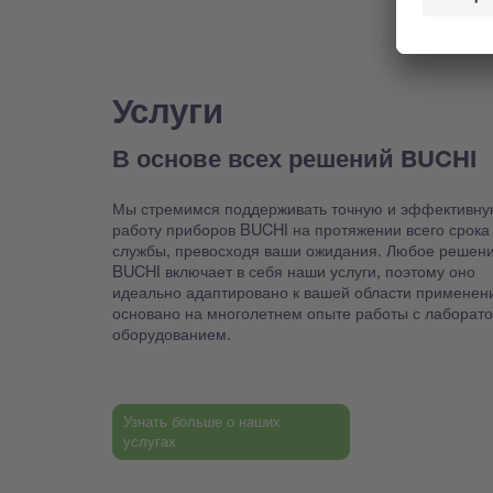
Услуги
В основе всех решений BUCHI
Мы стремимся поддерживать точную и эффективну
работу приборов BUCHI на протяжении всего срока
службы, превосходя ваши ожидания. Любое решен
BUCHI включает в себя наши услуги, поэтому оно
идеально адаптировано к вашей области применен
основано на многолетнем опыте работы с лаборат
оборудованием.
Узнать больше о наших
услугах