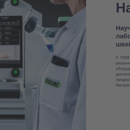
Н
Науч
лаб
шве
С 1939
решени
оборуд
деятел
предпр
Австра