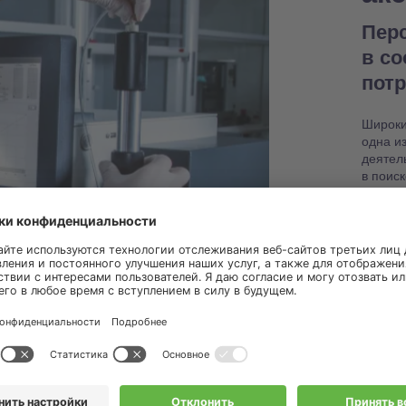
Пер
в с
пот
Широки
одна и
деятел
в поис
настро
работо
Узнат
запас