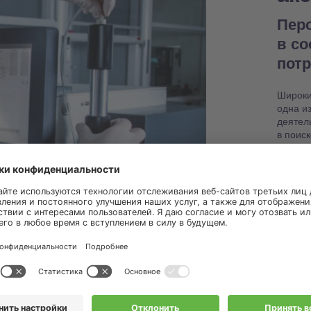
Пер
в с
пот
Широки
одна и
деятел
в поис
настро
работо
Узнат
запас