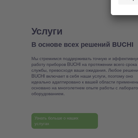
Услуги
В основе всех решений BUCHI
Мы стремимся поддерживать точную и эффективну
работу приборов BUCHI на протяжении всего срока
службы, превосходя ваши ожидания. Любое решен
BUCHI включает в себя наши услуги, поэтому оно
идеально адаптировано к вашей области применен
основано на многолетнем опыте работы с лаборат
оборудованием.
Узнать больше о наших
услугах