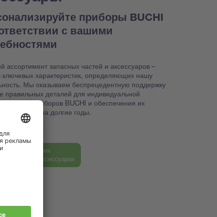
сонализируйте приборы BUCHI
оответствии с вашими
ребностями
й ассортимент запасных частей и аксессуаров –
з ключевых характеристик, определяющих нашу
ьность. Мы оказываем беспрецедентную поддержку
ке правильных деталей для индивидуальной
йки ваших приборов BUCHI и обеспечения их
способности на долгие годы.
ь больше о наших
ных частях и аксессуарах