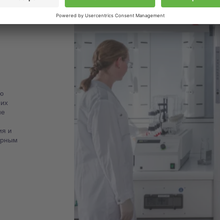
ю
 их
ие
ия и
орным