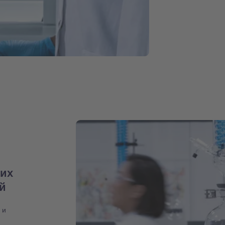
них
ий
 и
,