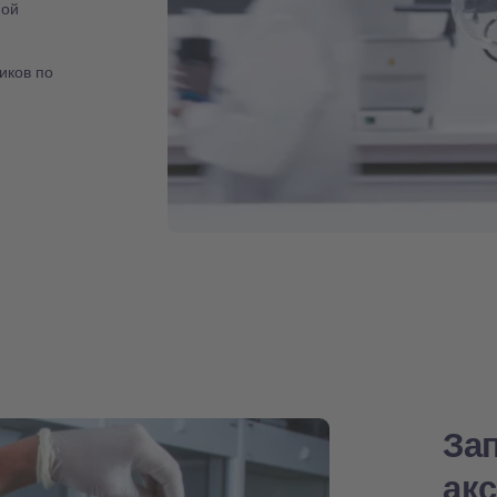
ной
иков по
За
ак