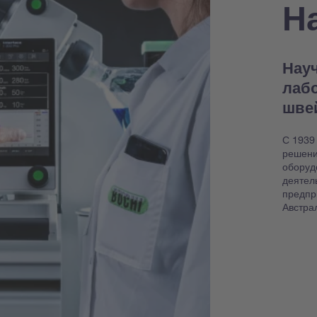
Н
Науч
лаб
шве
С 1939
решени
оборуд
деятел
предпр
Австра