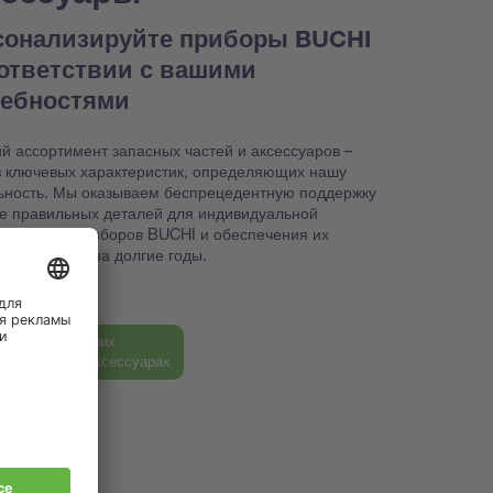
сонализируйте приборы BUCHI
оответствии с вашими
ребностями
й ассортимент запасных частей и аксессуаров –
з ключевых характеристик, определяющих нашу
ьность. Мы оказываем беспрецедентную поддержку
ке правильных деталей для индивидуальной
йки ваших приборов BUCHI и обеспечения их
способности на долгие годы.
ь больше о наших
ных частях и аксессуарах