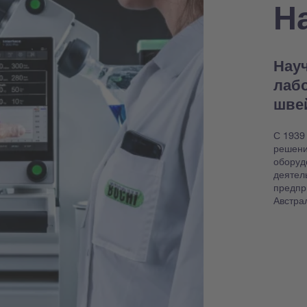
Н
Науч
лаб
шве
С 1939
решени
оборуд
деятел
предпр
Австра