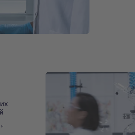
них
ий
 и
,