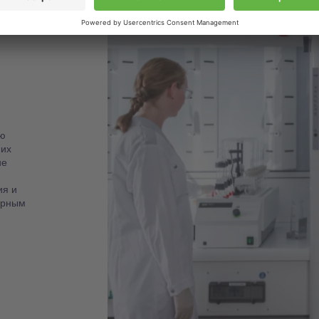
ю
 их
ие
ия и
орным