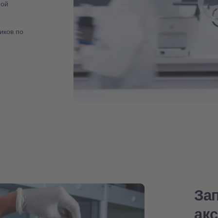
ной
иков по
За
ак