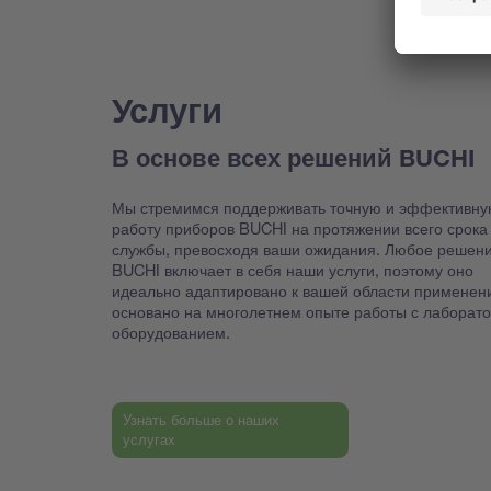
Услуги
В основе всех решений BUCHI
Мы стремимся поддерживать точную и эффективну
работу приборов BUCHI на протяжении всего срока
службы, превосходя ваши ожидания. Любое решен
BUCHI включает в себя наши услуги, поэтому оно
идеально адаптировано к вашей области применен
основано на многолетнем опыте работы с лаборат
оборудованием.
Узнать больше о наших
услугах