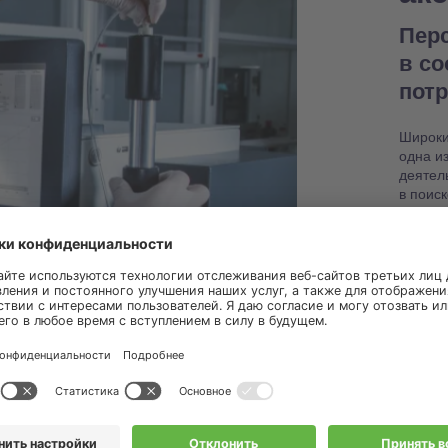
Пер
в с
пот
Широки
одна и
деятел
в поис
настро
работо
Узнат
запас