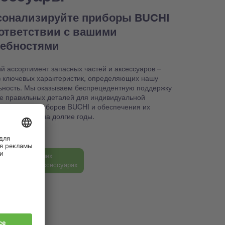
сонализируйте приборы BUCHI
оответствии с вашими
ребностями
й ассортимент запасных частей и аксессуаров –
з ключевых характеристик, определяющих нашу
ьность. Мы оказываем беспрецедентную поддержку
ке правильных деталей для индивидуальной
йки ваших приборов BUCHI и обеспечения их
способности на долгие годы.
ь больше о наших
ных частях и аксессуарах