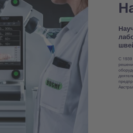
Н
Науч
лаб
шве
С 1939
решени
оборуд
деятел
предпр
Австра