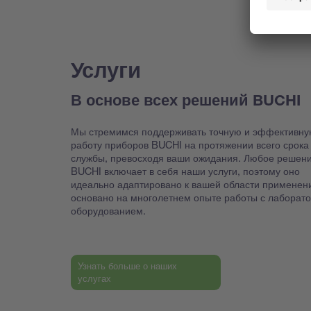
Услуги
В основе всех решений BUCHI
Мы стремимся поддерживать точную и эффективну
работу приборов BUCHI на протяжении всего срока
службы, превосходя ваши ожидания. Любое решен
BUCHI включает в себя наши услуги, поэтому оно
идеально адаптировано к вашей области применен
основано на многолетнем опыте работы с лаборат
оборудованием.
Узнать больше о наших
услугах