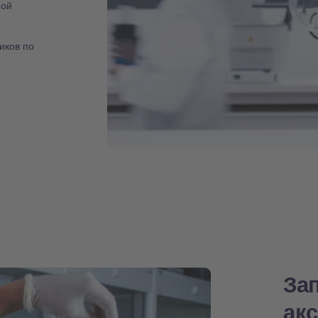
ной
иков по
За
ак