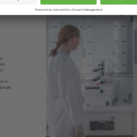
ю
 их
ие
ия и
орным