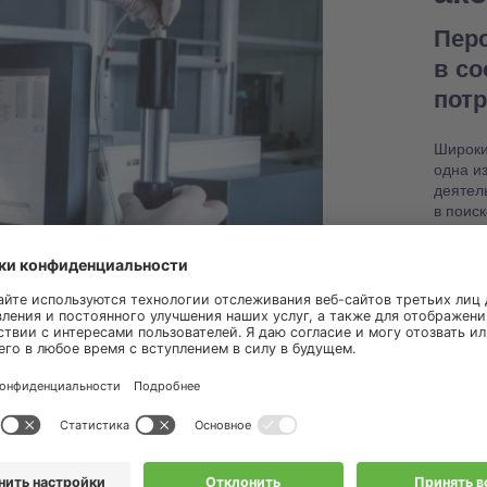
Пер
в с
пот
Широки
одна и
деятел
в поис
настро
работо
Узнат
запас