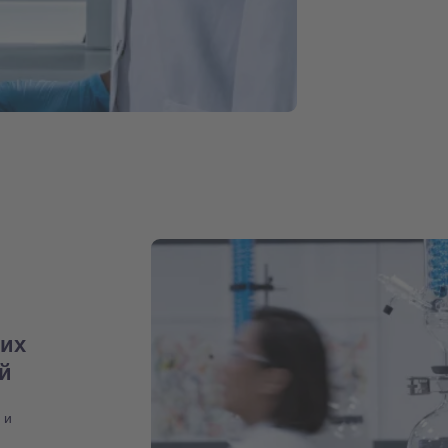
них
ий
 и
,