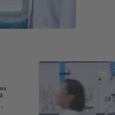
них
ий
 и
,