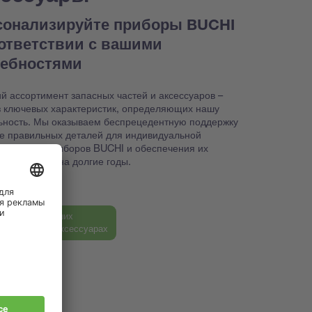
сонализируйте приборы BUCHI
оответствии с вашими
ребностями
й ассортимент запасных частей и аксессуаров –
з ключевых характеристик, определяющих нашу
ьность. Мы оказываем беспрецедентную поддержку
ке правильных деталей для индивидуальной
йки ваших приборов BUCHI и обеспечения их
способности на долгие годы.
ь больше о наших
ных частях и аксессуарах