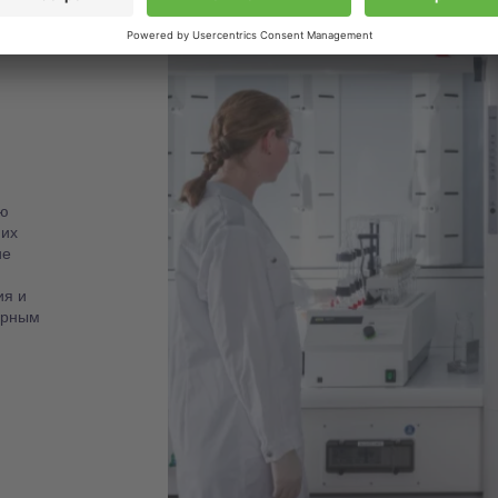
ю
 их
ие
ия и
орным