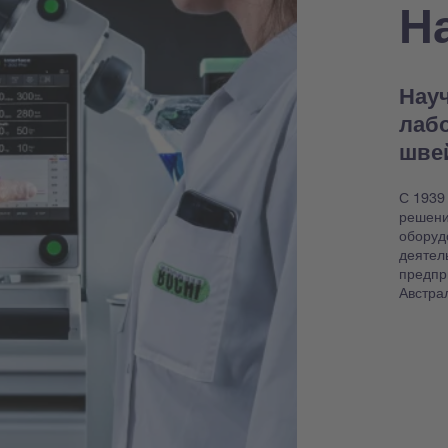
Н
Науч
лаб
шве
С 1939
решени
оборуд
деятел
предпр
Австра