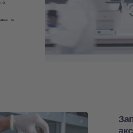
ной
иков по
За
ак