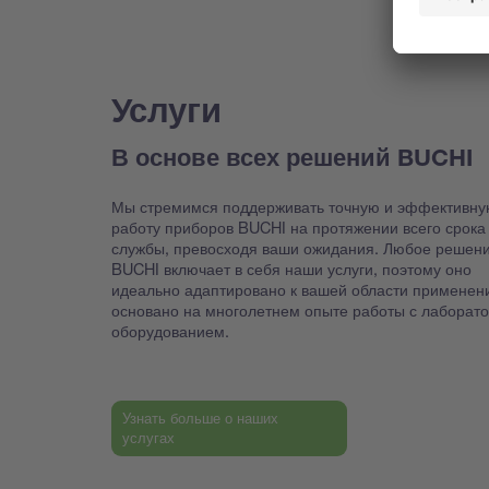
Услуги
В основе всех решений BUCHI
Мы стремимся поддерживать точную и эффективну
работу приборов BUCHI на протяжении всего срока
службы, превосходя ваши ожидания. Любое решен
BUCHI включает в себя наши услуги, поэтому оно
идеально адаптировано к вашей области применен
основано на многолетнем опыте работы с лаборат
оборудованием.
Узнать больше о наших
услугах