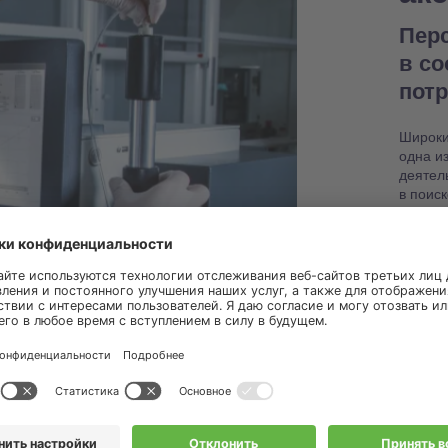
Пер
в с
пот
Широки
одна и
деятел
в поис
настро
работо
Узнат
запас