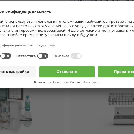
seamless integration across workf
available through the mobile app,
empowering you with lab-grade i