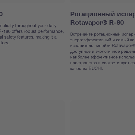
0
Ротационный испа
Rotavapor® R-80
implicity throughout your daily
-180 offers robust performance,
Встречайте ротационный испар
al safety features, making it a
энергоэффективный и самый к
tory.
испаритель линейки Rotavapor®
доступное и экологичное решен
наиболее эффективное использ
пространства и соответствует 
качества BUCHI.