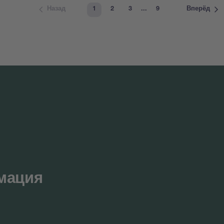
1
2
3
...
9
Назад
Вперёд
мация