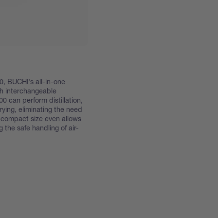
, BUCHI’s all-in-one
th interchangeable
0 can perform distillation,
rying, eliminating the need
ts compact size even allows
 the safe handling of air-