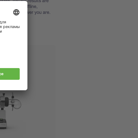
lows, Instant results are
 even when offline,
nsights wherever you are.