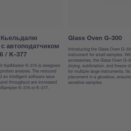
 Кьельдалю
Glass Oven G-300
5 с автоподатчиком
Introducing the Glass Oven G-300
instrument for small samples. Wi
6 / K-377
accessories, the Glass Oven G-30
nit KjelMaster K-375 is designed
drying, sublimation, and freeze-d
 protein analysis. The reduced
for multiple large instruments. I
d an intelligent software save
placement in a glovebox, ensuring
 and throughput are increased
sensitive samples.
KjelSampler K-376 or K-377.