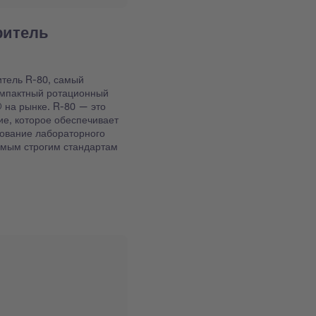
ритель
итель R-80, самый
омпактный ротационный
 на рынке. R-80 — это
ие, которое обеспечивает
ование лабораторного
самым строгим стандартам