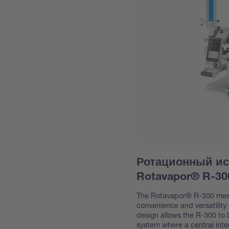
Ротационный и
Rotavapor® R-30
The Rotavapor® R-300 meet
convenience and versatility 
design allows the R-300 to 
system where a central int