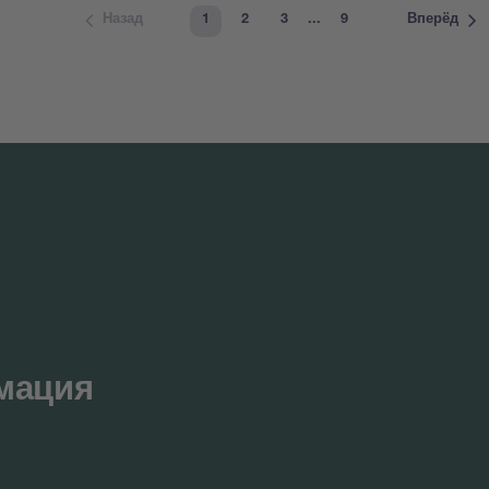
1
2
3
...
9
Назад
Вперёд
мация