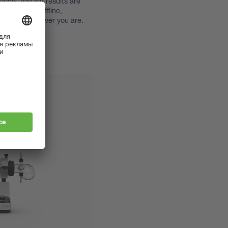
lows, Instant results are
 even when offline,
nsights wherever you are.