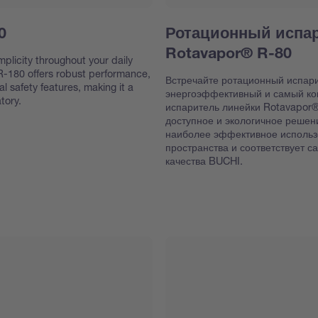
0
Ротационный испа
Rotavapor® R-80
implicity throughout your daily
-180 offers robust performance,
Встречайте ротационный испар
al safety features, making it a
энергоэффективный и самый к
tory.
испаритель линейки Rotavapor®
доступное и экологичное решен
наиболее эффективное использ
пространства и соответствует 
качества BUCHI.