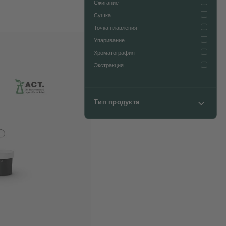
Сжигание
Сушка
Точка плавления
Упаривание
Хроматография
Экстракция
Тип продукта
Вспомогательное оборудование
Высокопроизводительный дигестор
Высокоскоростной дигестор