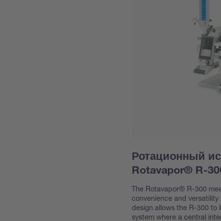
Ротационный и
Rotavapor® R-30
The Rotavapor® R-300 meet
convenience and versatility 
design allows the R-300 to 
system where a central int