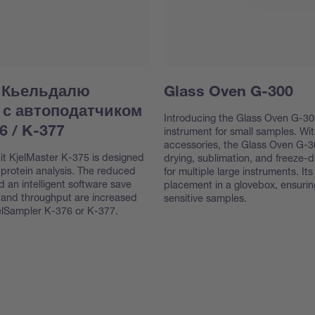
 Кьельдалю
Glass Oven G-300
5 с автоподатчиком
Introducing the Glass Oven G-300
instrument for small samples. Wi
6 / K-377
accessories, the Glass Oven G-30
nit KjelMaster K-375 is designed
drying, sublimation, and freeze-d
 protein analysis. The reduced
for multiple large instruments. I
d an intelligent software save
placement in a glovebox, ensuring
 and throughput are increased
sensitive samples.
KjelSampler K-376 or K-377.