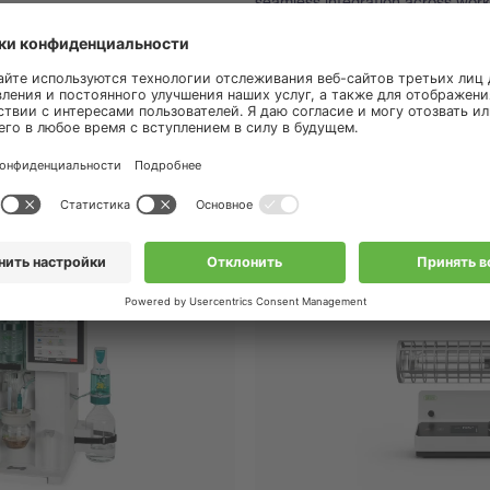
seamless integration across workf
available through the mobile app,
empowering you with lab-grade i