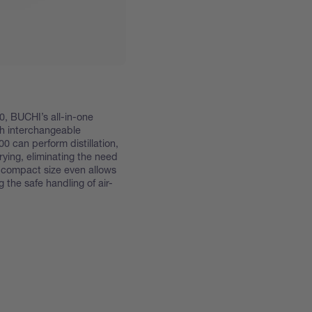
, BUCHI’s all-in-one
th interchangeable
0 can perform distillation,
rying, eliminating the need
ts compact size even allows
 the safe handling of air-