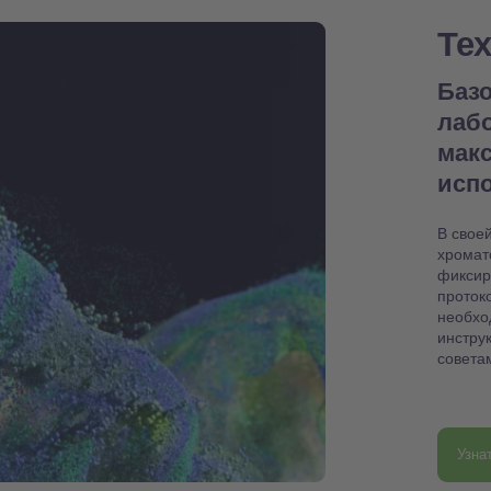
Те
Базо
лаб
мак
испо
В свое
хромат
фиксир
проток
необхо
инстру
совета
Узна