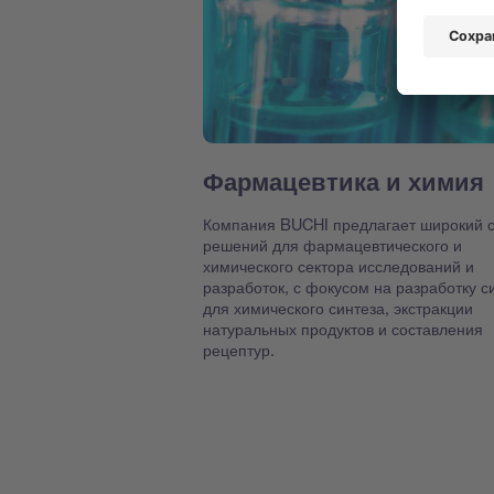
Фармацевтика и химия
Компания BUCHI предлагает широкий с
решений для фармацевтического и
химического сектора исследований и
разработок, с фокусом на разработку с
для химического синтеза, экстракции
натуральных продуктов и составления
рецептур.