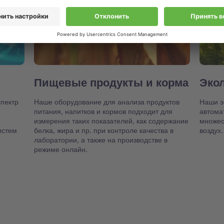
Пищевые продукты и корма
Эко
пектр
Наше оборудование для анализа продуктов
Наши э
питания, напитков и кормов подходит для
автома
измерения таких показателей, как содержание
множест
истем
белка, жира и пр. при контроле качества в
воздух.
лаборатории, а также на производстве в
режиме онлайн.