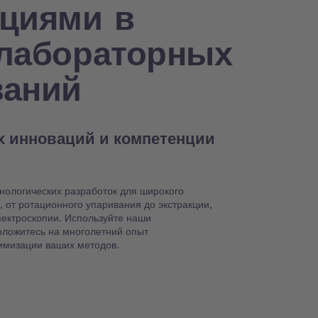
нциями в
 лабораторных
ваний
х инноваций и компетенции
хнологических разработок для широкого
 от ротационного упаривания до экстракции,
ектроскопии. Используйте наши
оложитесь на многолетний опыт
имизации ваших методов.