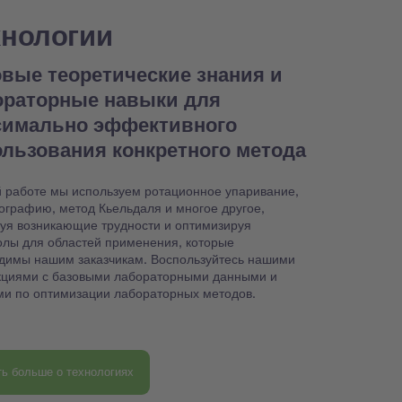
хнологии
вые теоретические знания и
ораторные навыки для
симально эффективного
льзования конкретного метода
й работе мы используем ротационное упаривание,
ографию, метод Кьельдаля и многое другое,
уя возникающие трудности и оптимизируя
олы для областей применения, которые
димы нашим заказчикам. Воспользуйтесь нашими
кциями с базовыми лабораторными данными и
ми по оптимизации лабораторных методов.
ть больше о технологиях