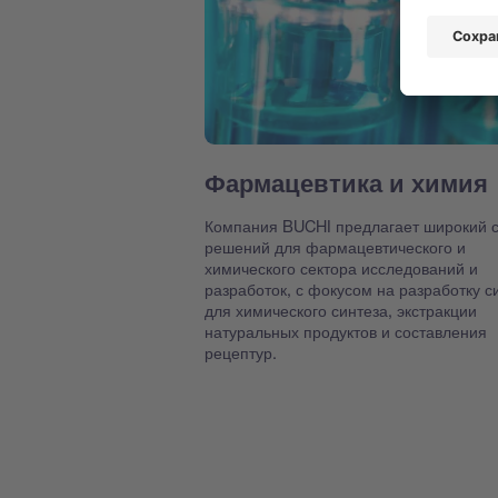
Фармацевтика и химия
Компания BUCHI предлагает широкий с
решений для фармацевтического и
химического сектора исследований и
разработок, с фокусом на разработку с
для химического синтеза, экстракции
натуральных продуктов и составления
рецептур.