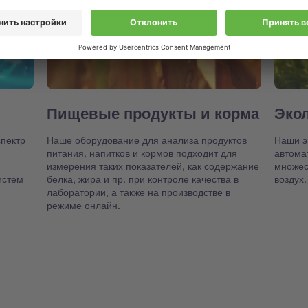
Пищевые продукты и корма
Эко
пектр
Наше оборудование для анализа продуктов
Наши э
питания, напитков и кормов подходит для
автома
измерения таких показателей, как содержание
множест
истем
белка, жира и пр. при контроле качества в
воздух.
лаборатории, а также на производстве в
режиме онлайн.