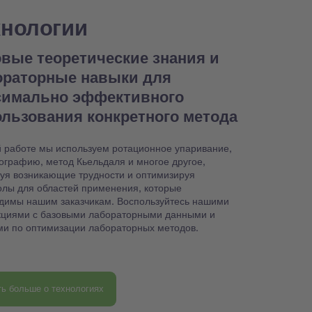
хнологии
вые теоретические знания и
ораторные навыки для
симально эффективного
льзования конкретного метода
й работе мы используем ротационное упаривание,
ографию, метод Кьельдаля и многое другое,
уя возникающие трудности и оптимизируя
олы для областей применения, которые
димы нашим заказчикам. Воспользуйтесь нашими
кциями с базовыми лабораторными данными и
ми по оптимизации лабораторных методов.
ть больше о технологиях