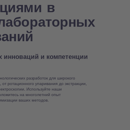
нциями в
 лабораторных
ваний
х инноваций и компетенции
хнологических разработок для широкого
 от ротационного упаривания до экстракции,
ектроскопии. Используйте наши
оложитесь на многолетний опыт
имизации ваших методов.