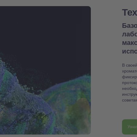
Те
Базо
лаб
мак
испо
В свое
хромат
фиксир
проток
необхо
инстру
совета
Узна