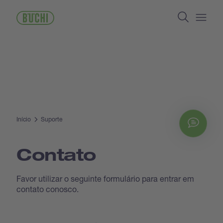
Pular
Search
para
o
Open/
conteúdo
principal
Início
Suporte
Chat
Contato
Favor utilizar o seguinte formulário para entrar em
contato conosco.