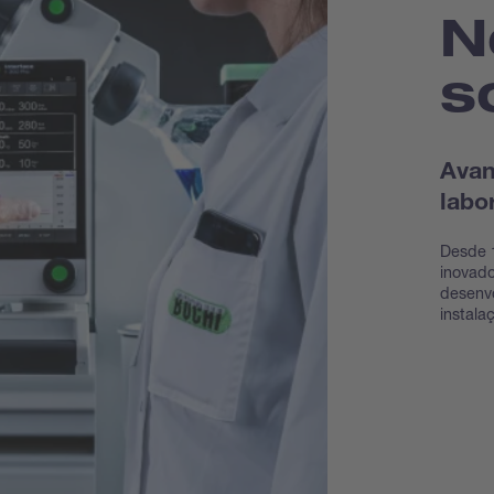
N
s
Avan
labo
Desde 1
inovado
desenvo
instala