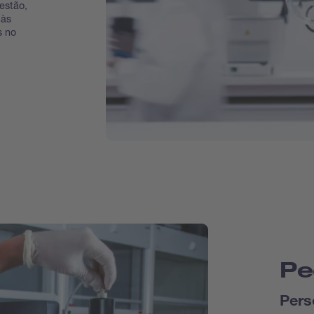
estão,
 às
s no
Pe
Pers