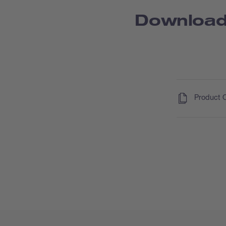
Downloa
(
)
Product 