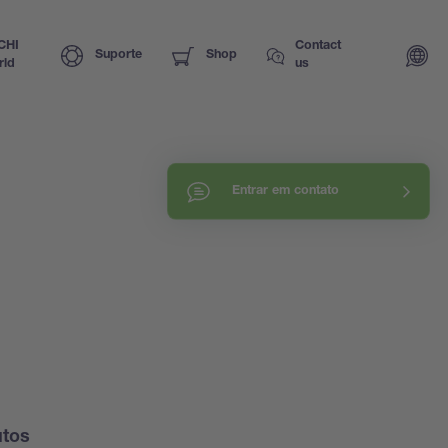
CHI
Contact
Suporte
Shop
rld
us
Entrar em contato
utos