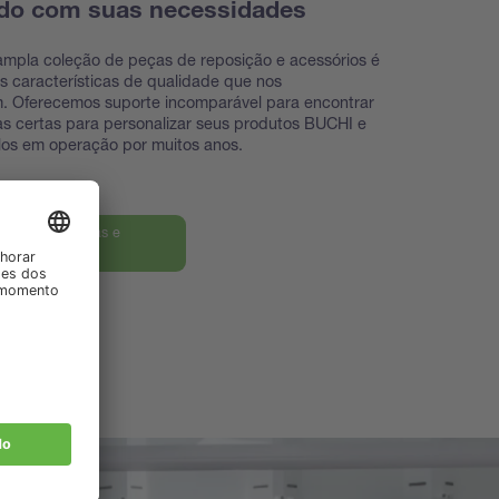
do com suas necessidades
mpla coleção de peças de reposição e acessórios é
 características de qualidade que nos
m. Oferecemos suporte incomparável para encontrar
s certas para personalizar seus produtos BUCHI e
los em operação por muitos anos.
ra nossas peças e
rios