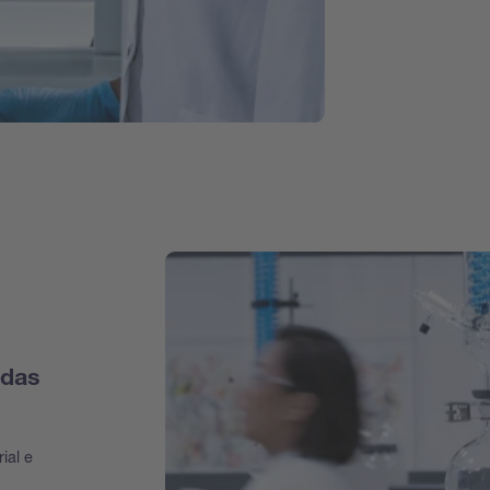
adas
ial e