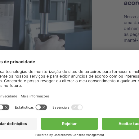
acor
Nossa a
uma das
define
as peça
mantê-
Descub
acessó