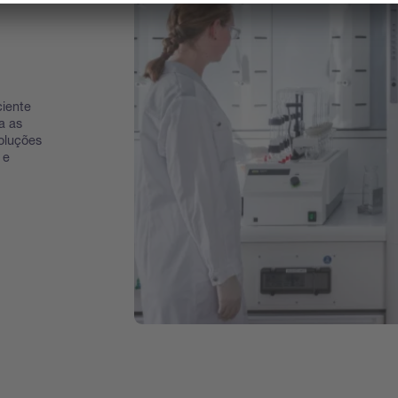
ciente
a as
oluções
 e