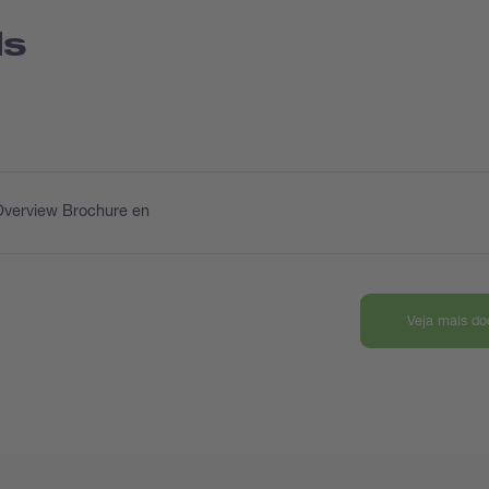
ds
Overview Brochure en
Veja mais d