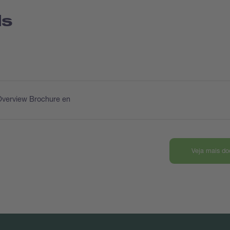
ds
Overview Brochure en
Veja mais d