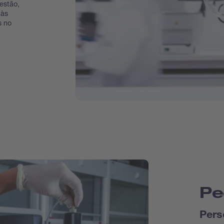
estão,
 às
s no
Pe
Pers