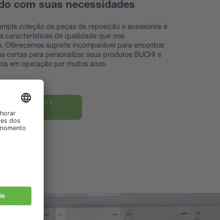
do com suas necessidades
mpla coleção de peças de reposição e acessórios é
 características de qualidade que nos
m. Oferecemos suporte incomparável para encontrar
s certas para personalizar seus produtos BUCHI e
los em operação por muitos anos.
ra nossas peças e
rios