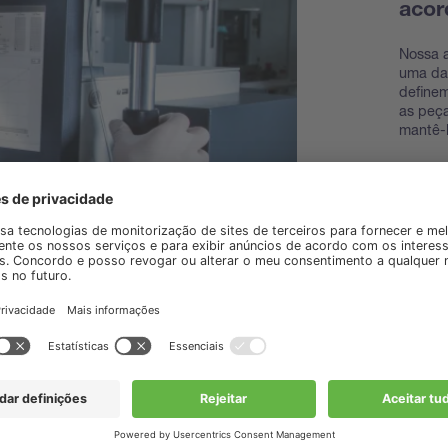
acor
Nossa a
uma das
define
as peça
mantê-
Descub
acessó