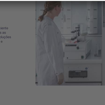
ciente
a as
oluções
 e