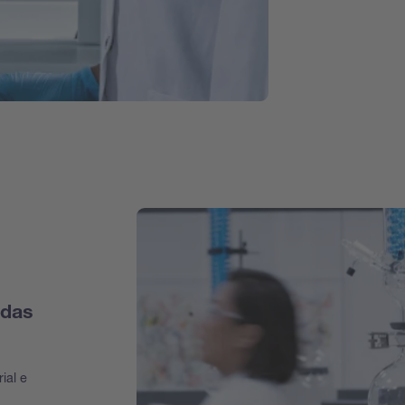
adas
ial e