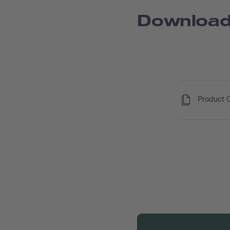
Downloa
(
)
Product 