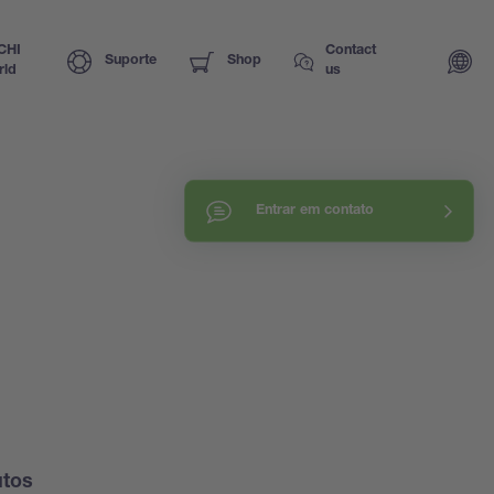
CHI
Contact
Suporte
Shop
rld
us
Entrar em contato
utos