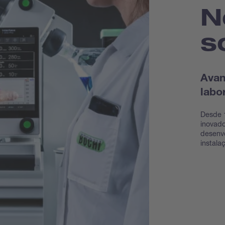
N
s
Avan
labo
Desde 1
inovado
desenvo
instala