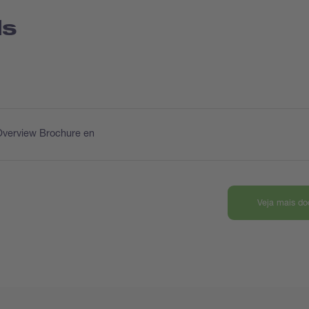
ds
Overview Brochure en
Veja mais d