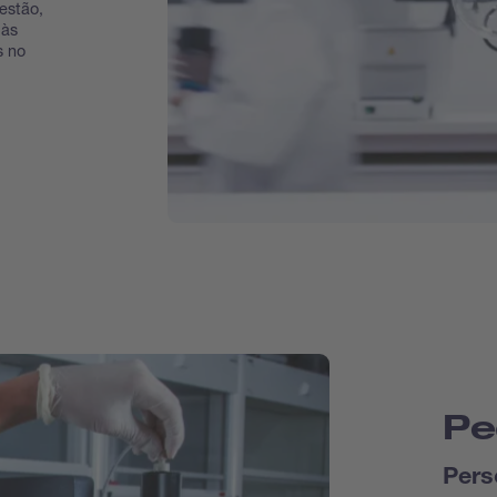
estão,
 às
s no
Pe
Pers