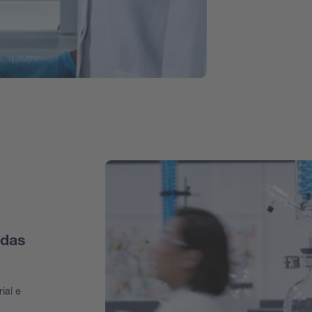
adas
ial e