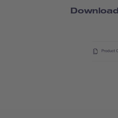
Downloa
(
)
Product 