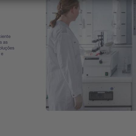
ciente
a as
oluções
 e