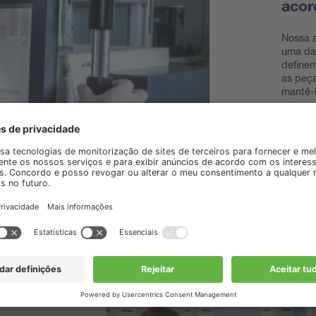
acor
Nossa a
uma das
define
as peça
mantê-
Descub
acessó