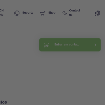
CHI
Contact
Suporte
Shop
rld
us
Entrar em contato
utos