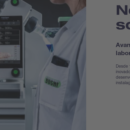
N
s
Avan
labo
Desde 1
inovado
desenvo
instala