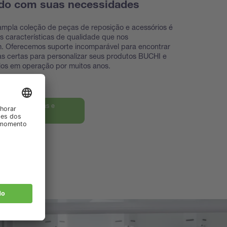
do com suas necessidades
mpla coleção de peças de reposição e acessórios é
 características de qualidade que nos
m. Oferecemos suporte incomparável para encontrar
s certas para personalizar seus produtos BUCHI e
los em operação por muitos anos.
ra nossas peças e
rios