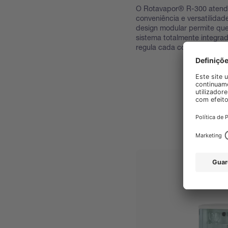
O Rotavapor® R-300 atende
conveniência e versatilidad
design modular permite qu
sistema totalmente integrad
regula cada componente.