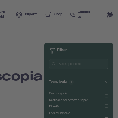
CHI
Contact
Suporte
Shop
rld
us
Filtrar
scopia
Tecnologia
1
Cromatografia
Destilação por Arraste à Vapor
Digestão
Encapsulamento