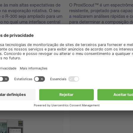
 às mais altas expectativas de
O ProxiScout™ é um espectrômetr
e na evaporação rotativa. O seu
resistente, projetado para capa
e o R-300 seja ampliado para um
a realizarem análises rápidas e co
o no qual uma interface central
para determinar a composição d
verificar sua conformidade e con
para facilidade de uso e integraç
trabalho, os resultados instantâ
através do aplicativo móvel, mes
insights com qualidade de labor
esteja.