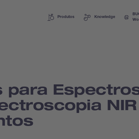
BU
Produtos
Knowledge
Wo
s para Espectro
pectroscopia NIR
ntos