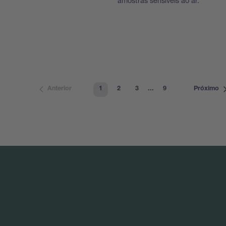
amostras sensíveis ao ar.
1
2
3
...
9
Anterior
Próximo