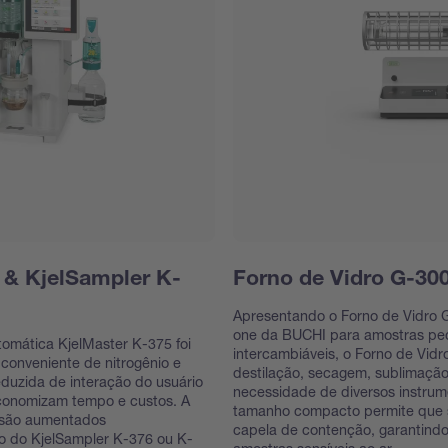
 & KjelSampler K-
Forno de Vidro G-30
Apresentando o Forno de Vidro G-
one da BUCHI para amostras pe
tomática KjelMaster K-375 foi
intercambiáveis, o Forno de Vidr
 conveniente de nitrogênio e
destilação, secagem, sublimação e
eduzida de interação do usuário
necessidade de diversos instrum
economizam tempo e custos. A
tamanho compacto permite que 
 são aumentados
capela de contenção, garantind
so do KjelSampler K-376 ou K-