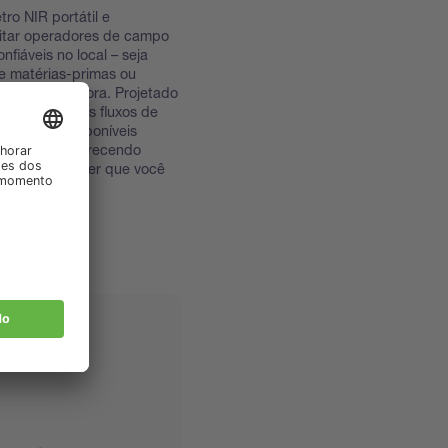
o NIR portátil e
citar operadores de campo
nfiáveis no local – seja
e matérias-primas ou
sistência na hora. Projetado
ão perfeita aos fluxos de
neos estão disponíveis
mo offline, oferecendo
atório onde quer que você