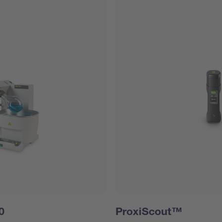
0
ProxiScout™