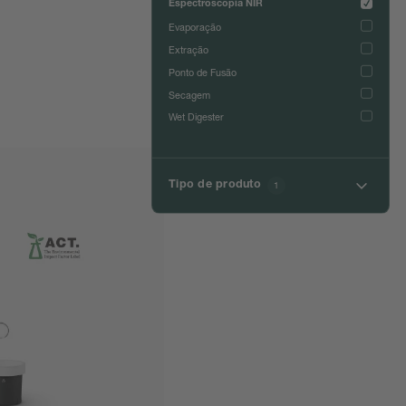
Espectroscopia NIR
Evaporação
Extração
Ponto de Fusão
Secagem
Wet Digester
Tipo de produto
1
Auxiliares para Espectroscopia NIR
Espectrômetros NIR de Laboratório
Espectrômetros NIR portáteis
Espectrômetros NIR-Online