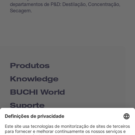
departamentos de P&D: Destilação, Concentração,
Secagem.
Produtos
Knowledge
BUCHI World
Suporte
Shop
Contact us