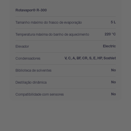
Rotavapor® R-300
:
Tamanho máximo do frasco de evaporação
5 L
:
Temperatura máxima do banho de aquecimento
220 °C
:
Elevador
Electric
:
Condensadores
V, C, A, BF, CR, S, E, HP, Soxhlet
:
Biblioteca de solventes
No
:
Destilação dinâmica
No
:
Compatibilidade com sensores
No