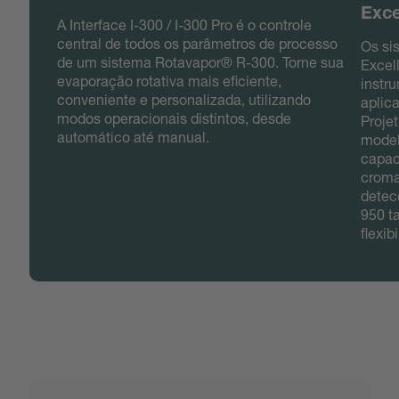
Exce
A Interface I-300 / I-300 Pro é o controle
central de todos os parâmetros de processo
Os si
de um sistema Rotavapor® R-300. Torne sua
Excel
evaporação rotativa mais eficiente,
instr
conveniente e personalizada, utilizando
aplic
modos operacionais distintos, desde
Proje
automático até manual.
model
capac
cromat
detec
950 t
flexib