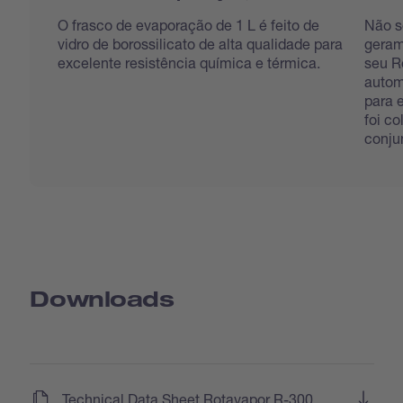
O frasco de evaporação de 1 L é feito de
Não s
vidro de borossilicato de alta qualidade para
geram
excelente resistência química e térmica.
seu R
autom
para 
foi c
conju
Downloads
(
)
Technical Data Sheet Rotavapor R-300